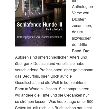
für
Anthologien
Verse von
Dichtern
zusammen,
das ist
inzwischen
der dritte
Band. Die
Autoren sind unterschiedlichen Alters und
über ganz Deutschland verteilt, sie haben
verschiedene Professionen, aber gemeinsam
das Bedürfnis, ihren Blick auf die
Gesellschaft und die Welt in konzentrierter
Form in Worte zu fassen. Sie komprimieren,
wo andere die Tinte und die Gedanken nur
so strömen lassen. Was heutzutage unter 500
Seiten ist, gilt nicht als Buch, schon gar nicht