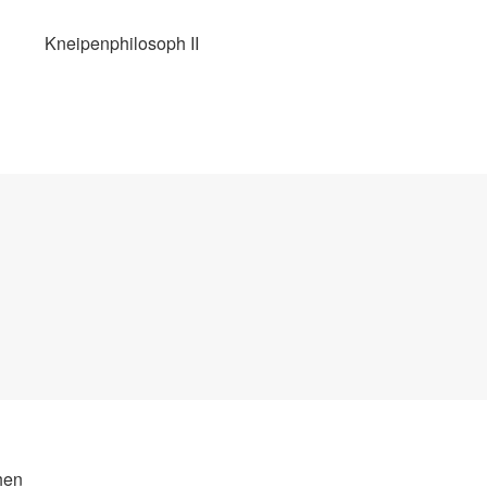
Kneipenphilosoph II
hen