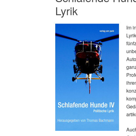
Lyrik
Im i
Lyri
fünf
unbe
Auto
ganz
Prof
ihre
konz
komp
Geda
arti
Auch