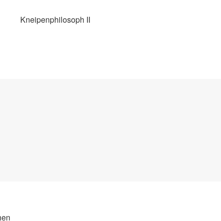
Kneipenphilosoph II
hen