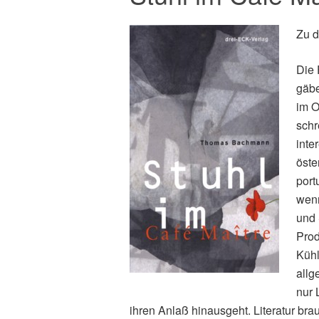
Zu 
Die 
gäbe
im O
schr
inte
öste
port
wenn
und
Prod
Kühl
allg
nur 
ihren Anlaß hinausgeht. Literatur bra