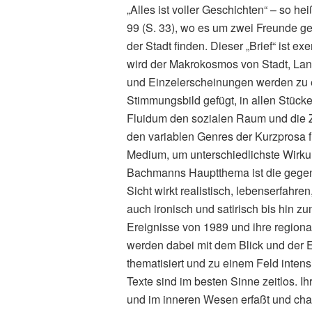
„Alles ist voller Geschichten“ – so he
99 (S. 33), wo es um zwei Freunde geh
der Stadt finden. Dieser „Brief“ ist 
wird der Makrokosmos von Stadt, Lan
und Einzelerscheinungen werden zu 
Stimmungsbild gefügt, in allen Stück
Fluidum den sozialen Raum und die Ze
den variablen Genres der Kurzprosa 
Medium, um unterschiedlichste Wirku
Bachmanns Hauptthema ist die gege
Sicht wirkt realistisch, lebenserfahren
auch ironisch und satirisch bis hin zu
Ereignisse von 1989 und ihre regiona
werden dabei mit dem Blick und der 
thematisiert und zu einem Feld intens
Texte sind im besten Sinne zeitlos. I
und im inneren Wesen erfaßt und cha