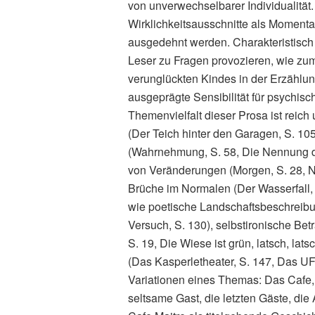
von unverwechselbarer Individualität.
Wirklichkeitsausschnitte als Moment
ausgedehnt werden. Charakteristisch 
Leser zu Fragen provozieren, wie zu
verunglückten Kindes in der Erzählun
ausgeprägte Sensibilität für psychi
Themenvielfalt dieser Prosa ist reich 
(Der Teich hinter den Garagen, S. 1
(Wahrnehmung, S. 58, Die Nennung de
von Veränderungen (Morgen, S. 28, Ni
Brüche im Normalen (Der Wasserfall,
wie poetische Landschaftsbeschreibu
Versuch, S. 130), selbstironische Bet
S. 19, Die Wiese ist grün, latsch, lat
(Das Kasperletheater, S. 147, Das UF
Variationen eines Themas: Das Cafe, 
seltsame Gast, die letzten Gäste, die