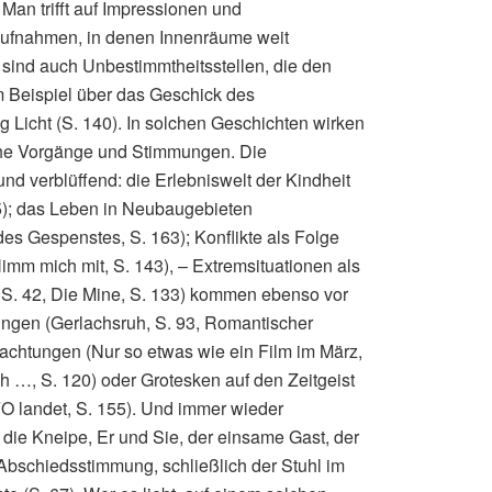
 Man trifft auf Impressionen und
aufnahmen, in denen Innenräume weit
sind auch Unbestimmtheitsstellen, die den
m Beispiel über das Geschick des
g Licht (S. 140). In solchen Geschichten wirken
sche Vorgänge und Stimmungen. Die
und verblüffend: die Erlebniswelt der Kindheit
05); das Leben in Neubaugebieten
s Gespenstes, S. 163); Konflikte als Folge
mm mich mit, S. 143), – Extremsituationen als
 S. 42, Die Mine, S. 133) kommen ebenso vor
ngen (Gerlachsruh, S. 93, Romantischer
rachtungen (Nur so etwas wie ein Film im März,
sch …, S. 120) oder Grotesken auf den Zeitgeist
O landet, S. 155). Und immer wieder
die Kneipe, Er und Sie, der einsame Gast, der
 Abschiedsstimmung, schließlich der Stuhl im