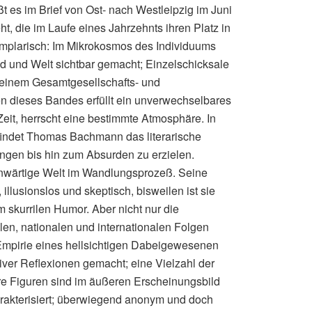
ißt es im Brief von Ost- nach Westleipzig im Juni
t, die im Laufe eines Jahrzehnts ihren Platz in
exemplarisch: Im Mikrokosmos des Individuums
d und Welt sichtbar gemacht; Einzelschicksale
einem Gesamtgesellschafts- und
en dieses Bandes erfüllt ein unverwechselbares
it, herrscht eine bestimmte Atmosphäre. In
findet Thomas Bachmann das literarische
ngen bis hin zum Absurden zu erzielen.
nwärtige Welt im Wandlungsprozeß. Seine
, illusionslos und skeptisch, bisweilen ist sie
m skurrilen Humor. Aber nicht nur die
len, nationalen und internationalen Folgen
Empirie eines hellsichtigen Dabeigewesenen
iver Reflexionen gemacht; eine Vielzahl der
hre Figuren sind im äußeren Erscheinungsbild
rakterisiert; überwiegend anonym und doch