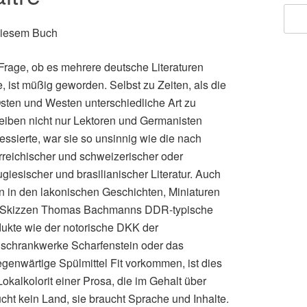
diesem Buch
Frage, ob es mehrere deutsche Literaturen
, ist müßig geworden. Selbst zu Zeiten, als die
sten und Westen unterschiedliche Art zu
eiben nicht nur Lektoren und Germanisten
ressierte, war sie so unsinnig wie die nach
rreichischer und schweizerischer oder
ugiesischer und brasilianischer Literatur. Auch
 in den lakonischen Geschichten, Miniaturen
 Skizzen Thomas Bachmanns DDR-typische
ukte wie der notorische DKK der
schrankwerke Scharfenstein oder das
egenwärtige Spülmittel Fit vorkommen, ist dies
Lokalkolorit einer Prosa, die im Gehalt über
ucht kein Land, sie braucht Sprache und Inhalte.