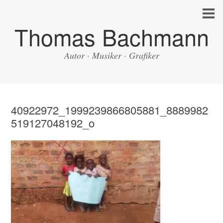
Thomas Bachmann
Autor · Musiker · Grafiker
40922972_1999239866805881_8889982
519127048192_o