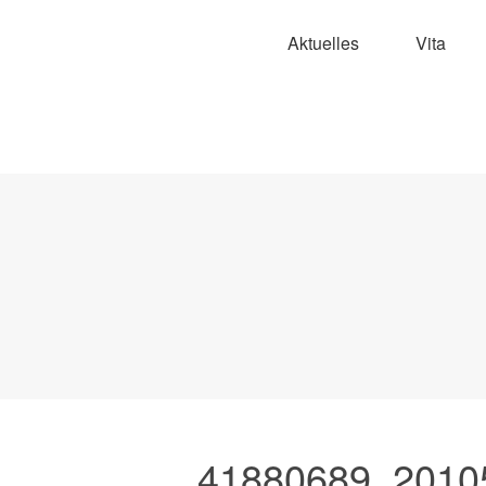
Aktuelles
Vita
41880689_2010