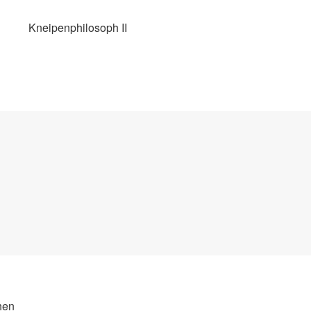
Kneipenphilosoph II
hen