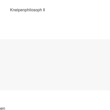
Kneipenphilosoph II
hen