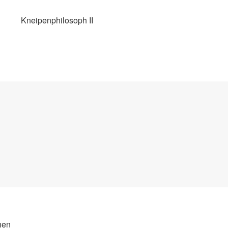
Kneipenphilosoph II
hen