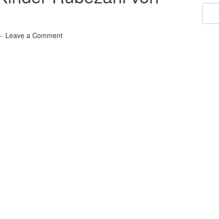
Leave a Comment
fekte Vorleselektüre für den
tlich am Kamin sitzt und sich
Denn das macht auch der
en Kindern und ihrer Mutter,
d in das Haus gelassen haben,
lang Geschichten über den
e ich zugegebenermaßen nie
Geschichtensammlung in den
. Wunderschöne Zeichnungen