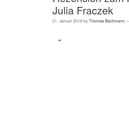
Julia Fraczek
21. Januar 2019
by
Thomas Bachmann
Dieses Buch ist die per
Winter, wenn man gemü
Geschichten erzählt. 
Wanderer: Er erzählt d
die ihn an jenem Aben
drei Tage und Nächte 
Rübezahl.
Von dem Rübezahl hab
gehört, bis ich diese 
Händen gehalten habe