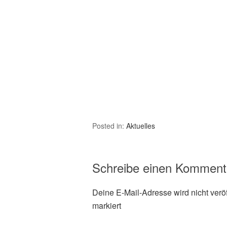
Ich empfehle dieses Bu
Rübezahl kennenlernen
wollen. Wenn man Mai
und Klassiker wie Asch
auswendig kennt, dann 
wiederauflebenden Cha
sowie auch von Erwach
Posted in:
Aktuelles
Schreibe einen Komment
Deine E-Mail-Adresse wird nicht veröff
markiert