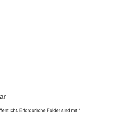
ch all denen, die den
 oder ihn wiedertreffen
nstream-Geschichten satt hat
enputtel schon in- und
ist es höchste Zeit für einen
rakter, der von Kindern
senen geliebt wird.
ar
entlicht.
Erforderliche Felder sind mit
*