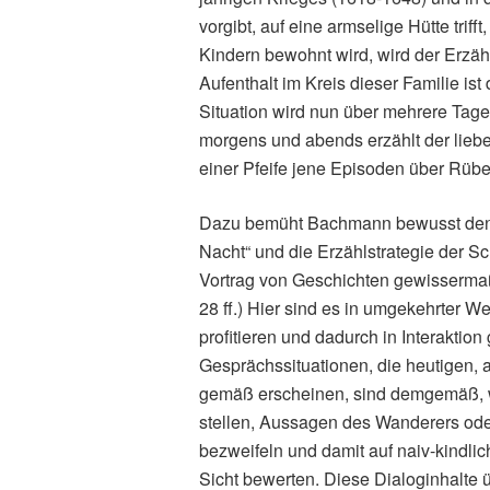
vorgibt, auf eine armselige Hütte triff
Kindern bewohnt wird, wird der Erzäh
Aufenthalt im Kreis dieser Familie ist
Situation wird nun über mehrere Tage
morgens und abends erzählt der lie
einer Pfeife jene Episoden über Rübe
Dazu bemüht Bachmann bewusst den
Nacht“ und die Erzählstrategie der S
Vortrag von Geschichten gewissermaßen
28 ff.) Hier sind es in umgekehrter W
profitieren und dadurch in Interaktion
Gesprächssituationen, die heutigen,
gemäß erscheinen, sind demgemäß, we
stellen, Aussagen des Wanderers oder i
bezweifeln und damit auf naiv-kindli
Sicht bewerten. Diese Dialoginhalte