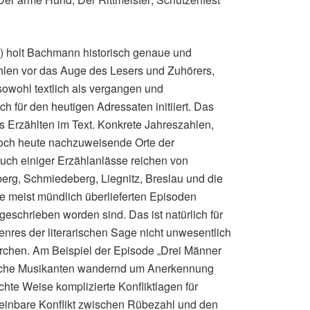
8) holt Bachmann historisch genaue und
hlen vor das Auge des Lesers und Zuhörers,
sowohl textlich als vergangen und
 für den heutigen Adressaten initiiert. Das
des Erzählten im Text. Konkrete Jahreszahlen,
noch heute nachzuweisende Orte der
ch einiger Erzählanlässe reichen von
erg, Schmiedeberg, Liegnitz, Breslau und die
e meist mündlich überlieferten Episoden
geschrieben worden sind. Das ist natürlich für
nres der literarischen Sage nicht unwesentlich
rchen. Am Beispiel der Episode „Drei Männer
olnische Musikanten wandernd um Anerkennung
hte Weise komplizierte Konfliktlagen für
cheinbare Konflikt zwischen Rübezahl und den