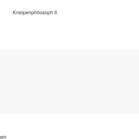
Kneipenphilosoph II
hen