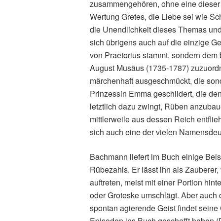
zusammengehören, ohne eine dieser
Wertung Gretes, die Liebe sei wie Sc
die Unendlichkeit dieses Themas und
sich übrigens auch auf die einzige G
von Praetorius stammt, sondern dem
August Musäus (1735-1787) zuzuordne
märchenhaft ausgeschmückt, die son
Prinzessin Emma geschildert, die den
letztlich dazu zwingt, Rüben anzuba
mittlerweile aus dessen Reich entfli
sich auch eine der vielen Namensdeu
Bachmann liefert im Buch einige Beisp
Rübezahls. Er lässt ihn als Zauberer, 
auftreten, meist mit einer Portion hin
oder Groteske umschlägt. Aber auch 
spontan agierende Geist findet seine
Episoden ins Buch geschafft haben (