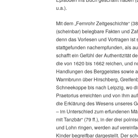
u.a.).
Mit dem „Fernrohr Zeitgeschichte“ (3
(scheinbar) belegbare Fakten und Za
denn das Vorlesen und Vortragen ist 
stattgefunden nachempfunden, als auch
schafft ein Gefühl der Authentizität 
die von 1620 bis 1662 reichen, und 
Handlungen des Berggeistes sowie au
Warmbrunn über Hirschberg, Greifenb
Schneekoppe bis nach Leipzig, wo di
Praetorius erreichten und von ihm auf
die Erklärung des Wesens unseres Ge
– im Unterschied zum erfundenen Mä
mit Tanzbär“ (79 ff.), in der drei p
und Lohn ringen, werden auf vereinfac
Kinder begreifbar dargestellt. Der s