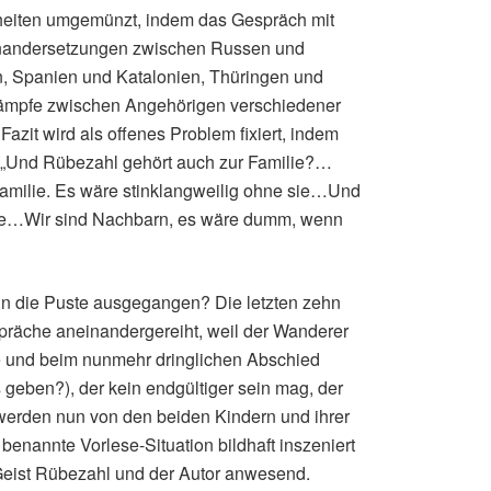
nheiten umgemünzt, indem das Gespräch mit
inandersetzungen zwischen Russen und
n, Spanien und Katalonien, Thüringen und
 Kämpfe zwischen Angehörigen verschiedener
Fazit wird als offenes Problem fixiert, indem
d: „Und Rübezahl gehört auch zur Familie?…
Familie. Es wäre stinklangweilig ohne sie…Und
lie…Wir sind Nachbarn, es wäre dumm, wenn
mann die Puste ausgegangen? Die letzten zehn
äche aneinandergereiht, weil der Wanderer
atte und beim nunmehr dringlichen Abschied
geben?), der kein endgültiger sein mag, der
 werden nun von den beiden Kindern und ihrer
 benannte Vorlese-Situation bildhaft inszeniert
 Geist Rübezahl und der Autor anwesend.