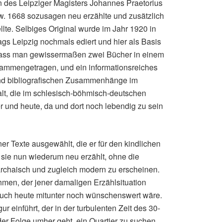
 des Leipziger Magisters Johannes Praetorius
. 1668 sozusagen neu erzählte und zusätzlich
lte. Selbiges Original wurde im Jahr 1920 in
ags Leipzig nochmals ediert und hier als Basis
dass man gewissermaßen zwei Bücher in einem
usammengetragen, und ein informationsreiches
 und bibliografischen Zusammenhänge im
lt, die im schlesisch-böhmisch-deutschen
 und heute, da und dort noch lebendig zu sein
er Texte ausgewählt, die er für den kindlichen
t sie nun wiederum neu erzählt, ohne die
archaisch und zugleich modern zu erscheinen.
men, der jener damaligen Erzählsituation
auch heute mitunter noch wünschenswert wäre.
r einführt, der in der turbulenten Zeit des 30-
der Folge umher geht, ein Quartier zu suchen