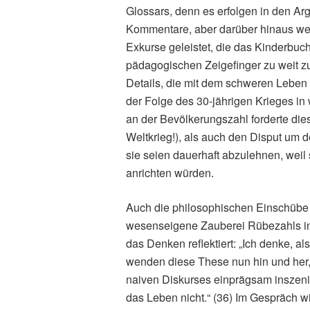
Glossars, denn es erfolgen in den A
Kommentare, aber darüber hinaus we
Exkurse geleistet, die das Kinderbuc
pädagogischen Zeigefinger zu weit zu
Details, die mit dem schweren Lebe
der Folge des 30-jährigen Krieges in
an der Bevölkerungszahl forderte die
Weltkrieg!), als auch den Disput um 
sie seien dauerhaft abzulehnen, weil 
anrichten würden.
Auch die philosophischen Einschübe 
wesenseigene Zauberei Rübezahls in d
das Denken reflektiert: „Ich denke, a
wenden diese These nun hin und her
naiven Diskurses einprägsam inszenie
das Leben nicht.“ (36) Im Gespräch w