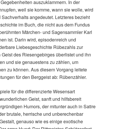
 Gegebenheiten auszuklammern. In der
hnupfen, weil sie komme, wann sie wolle, wird
 Sachverhalts angedeutet. Letzteres bezieht
eschichte im Buch, die nicht aus dem Fundus
 berühmten Märchen- und Sagensammler Karl
n ist. Darin wird, episodenreich und
derbare Liebesgeschichte Rübezahls zur
 Geist des Riesengebirges überlistet und ihn
uen und sie genauestens zu zählen, um
ehen zu können. Aus diesem Vorgang leitete
tungen für den Berggeist ab: Rübenzähler.
iele für die differenzierte Wesensart
wunderlichen Geist, sanft und hilfsbereit
tergründigen Humors, der mitunter auch in Satire
der brutale, herrische und unberechenbar
 Gestalt, genauso wie es einige exotische
Der arme Hund; Der Rittmeister; Schützenfest