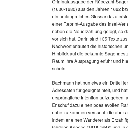
Originalausgabe der Rübezahl-Sagen
(1630-1680) aus den Jahren 1662 bzw
ein umfangreiches Glossar dazu erstel
einer Reprint-Ausgabe des Insel-Verl
neben die Neuerzählung gelegt, so 
vor sich hat. Darin sind 135 Texte z
Nachwort erläutert die historischen
Hinblick auf die bekannte Sagengesta
Raum ihre Ausprägung erfuhr und hier
scheint.
Bachmann hat nun etwa ein Drittel jen
Adressaten für geeignet hielt, und ha
ursprüngliche Intention aufzugeben, 
Er schuf dazu einen poesievollen Rah
nahe zu kommen versucht, die aber 
Indem er einen Wanderer als Erzählfigu
jährigen Krieges (1618-1648) und in 