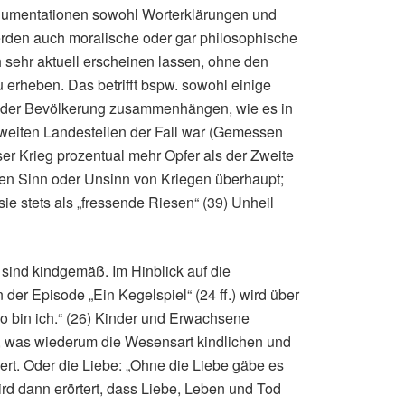
rgumentationen sowohl Worterklärungen und
rden auch moralische oder gar philosophische
h sehr aktuell erscheinen lassen, ohne den
 erheben. Das betrifft bspw. sowohl einige
n der Bevölkerung zusammenhängen, wie es in
 weiten Landesteilen der Fall war (Gemessen
ser Krieg prozentual mehr Opfer als der Zweite
den Sinn oder Unsinn von Kriegen überhaupt;
sie stets als „fressende Riesen“ (39) Unheil
sind kindgemäß. Im Hinblick auf die
er Episode „Ein Kegelspiel“ (24 ff.) wird über
lso bin ich.“ (26) Kinder und Erwachsene
, was wiederum die Wesensart kindlichen und
rt. Oder die Liebe: „Ohne die Liebe gäbe es
ird dann erörtert, dass Liebe, Leben und Tod