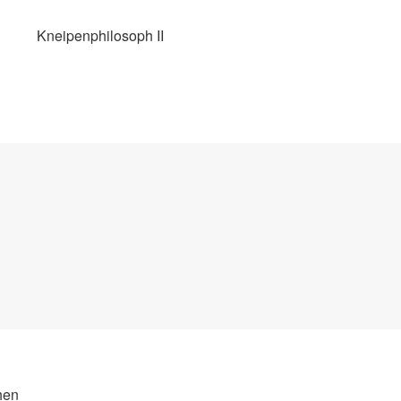
Kneipenphilosoph II
hen