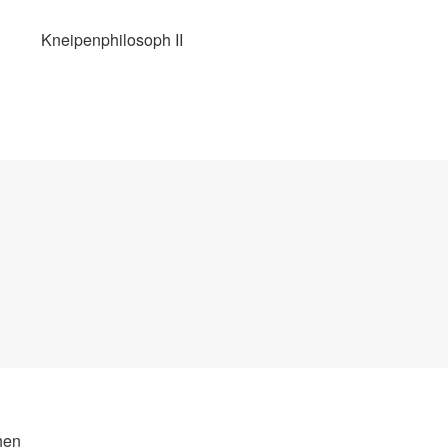
Kneipenphilosoph II
hen